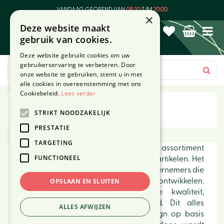
G
VANDAAG GEOPEND VAN
09:30
T/M
20:00
a
×
Deze website maakt
n
gebruik van cookies.
a
a
Deze website gebruikt cookies om uw
r
gebruikerservaring te verbeteren. Door
c
onze website te gebruiken, stemt u in met
o
alle cookies in overeenstemming met ons
n
Cookiebeleid.
Lees verder
t
Noach
STRIKT NOODZAKELIJK
e
n
PRESTATIE
t
TARGETING
Noach outdoor biedt een breed assortiment
FUNCTIONEEL
tuinmeubelen, tuinproducten en kerstartikelen. Het
merk is opgezet door tuincentrumondernemers die
vanuit praktijkkennis assortimenten ontwikkelen.
OPSLAAN EN SLUITEN
Noach Outdoor biedt voordelige kwaliteit,
betrouwbaarheid en duurzaamheid. Dit alles
ALLES AFWIJZEN
wordt gecombineerd met strak design op basis