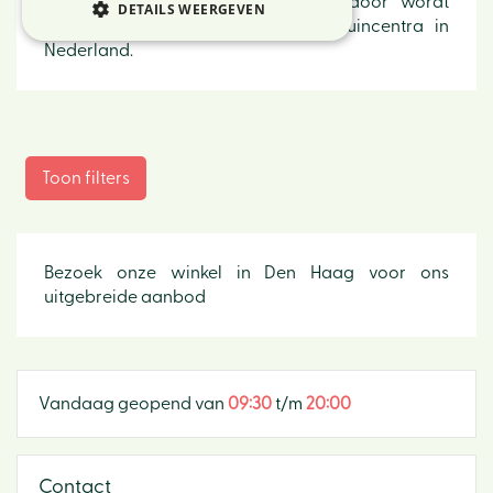
van de laatste trends. Noach Outdoor wordt
DETAILS WEERGEVEN
uitsluitend verkocht bij GroenRijk tuincentra in
Nederland.
Toon filters
Bezoek onze winkel in Den Haag voor ons
uitgebreide aanbod
Vandaag geopend van
09:30
t/m
20:00
Contact