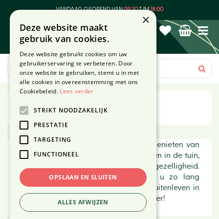
G
VANDAAG GEOPEND VAN
09:30
T/M
18:00
a
×
Deze website maakt
n
gebruik van cookies.
a
a
Deze website gebruikt cookies om uw
r
gebruikerservaring te verbeteren. Door
c
onze website te gebruiken, stemt u in met
o
alle cookies in overeenstemming met ons
n
Cookiebeleid.
Lees verder
t
OnsTuinmeubel
STRIKT NOODZAKELIJK
e
n
PRESTATIE
t
TARGETING
OnsTuinmeubel is voor mensen die genieten van
FUNCTIONEEL
het leven. Genieten van lange avonden in de tuin,
van de zon op het balkon en van gezelligheid.
OnsTuinmeubel streeft er naar om u zo lang
OPSLAAN EN SLUITEN
mogelijk te laten genieten van het buitenleven in
uw eigen tuin of balkon... voor uw plezier!
ALLES AFWIJZEN