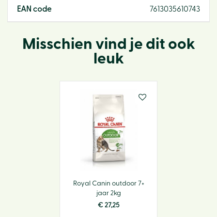
EAN code
7613035610743
Misschien vind je dit ook
leuk
Royal Canin outdoor 7+
jaar 2kg
€
27
,
25