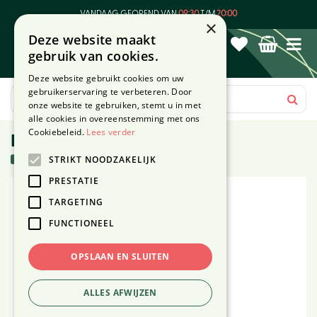
G
VANDAAG GEOPEND VAN
09:30
T/M
20:00
a
×
Deze website maakt
n
gebruik van cookies.
a
a
Deze website gebruikt cookies om uw
r
gebruikerservaring te verbeteren. Door
c
onze website te gebruiken, stemt u in met
o
alle cookies in overeenstemming met ons
n
Cookiebeleid.
Lees verder
Purina One rund - 1.5kg
t
4 stuks in voorraad
STRIKT NOODZAKELIJK
e
n
PRESTATIE
t
TARGETING
FUNCTIONEEL
OPSLAAN EN SLUITEN
ALLES AFWIJZEN