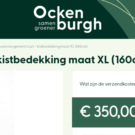
uwarrangement Liszt - kistbedekking maat XL (160cm)
kistbedekking maat XL (16
Wat zijn de verzendkoste
€
350
,
0