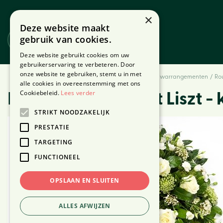
Ga
naar
×
Deze website maakt
content
gebruik van cookies.
Website
Webshop
Deze website gebruikt cookies om uw
gebruikerservaring te verbeteren. Door
onze website te gebruiken, stemt u in met
Home
Producten
Bloemen
Rouwbloemen
Rouwarrangementen
Ro
alle cookies in overeenstemming met ons
Cookiebeleid.
Lees verder
Rouwarrangement Liszt - 
STRIKT NOODZAKELIJK
PRESTATIE
TARGETING
FUNCTIONEEL
OPSLAAN EN SLUITEN
ALLES AFWIJZEN