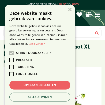
G
VANDAAG GEOPEND VAN
09:30
T/M
20:00
a
×
Deze website maakt
n
gebruik van cookies.
a
a
Deze website gebruikt cookies om uw
r
gebruikerservaring te verbeteren. Door
c
onze website te gebruiken, stemt u in met
o
alle cookies in overeenstemming met ons
n
Cookiebeleid.
Lees verder
Rouwarrangement Pluk - maat XL
t
STRIKT NOODZAKELIJK
(110cm)
e
n
PRESTATIE
Beoordeling (1):
t
TARGETING
FUNCTIONEEL
OPSLAAN EN SLUITEN
ALLES AFWIJZEN