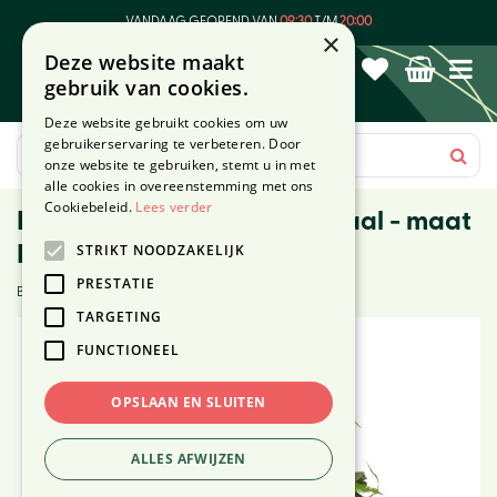
G
VANDAAG GEOPEND VAN
09:30
T/M
20:00
a
×
Deze website maakt
n
gebruik van cookies.
a
a
Deze website gebruikt cookies om uw
r
gebruikerservaring te verbeteren. Door
c
onze website te gebruiken, stemt u in met
o
alle cookies in overeenstemming met ons
n
Cookiebeleid.
Lees verder
Rouwarrangement Vroondaal - maat
t
STRIKT NOODZAKELIJK
M (70cm)
e
n
PRESTATIE
Beoordeling (1):
t
TARGETING
FUNCTIONEEL
OPSLAAN EN SLUITEN
ALLES AFWIJZEN