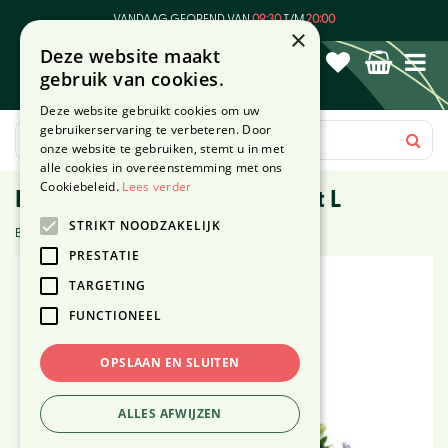
G
VANDAAG GEOPEND VAN
09:30
T/M
20:00
a
×
Deze website maakt
n
gebruik van cookies.
a
a
Deze website gebruikt cookies om uw
r
gebruikerservaring te verbeteren. Door
c
onze website te gebruiken, stemt u in met
o
alle cookies in overeenstemming met ons
n
Cookiebeleid.
Lees verder
Rouwboeket Melodie - maat L
t
STRIKT NOODZAKELIJK
e
Beoordeling (1):
n
PRESTATIE
t
TARGETING
FUNCTIONEEL
OPSLAAN EN SLUITEN
ALLES AFWIJZEN