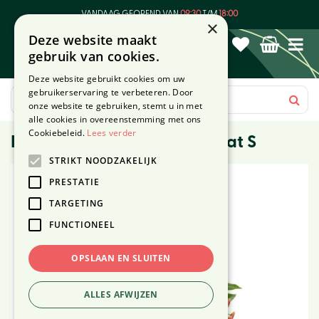
G
VANDAAG GEOPEND VAN
09:30
T/M
18:00
a
×
Deze website maakt
n
gebruik van cookies.
a
a
Deze website gebruikt cookies om uw
r
gebruikerservaring te verbeteren. Door
c
onze website te gebruiken, stemt u in met
o
alle cookies in overeenstemming met ons
n
Cookiebeleid.
Lees verder
Rouwboeket Segbroek - maat S
t
STRIKT NOODZAKELIJK
e
n
PRESTATIE
t
TARGETING
FUNCTIONEEL
OPSLAAN EN SLUITEN
ALLES AFWIJZEN