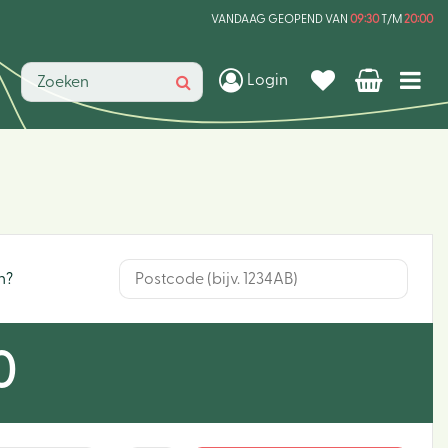
VANDAAG GEOPEND VAN
09:30
T/M
20:00
Login
n?
0