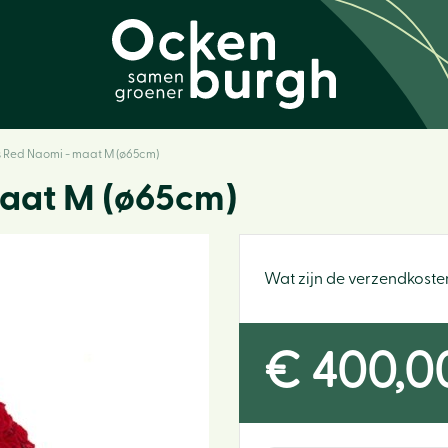
 Red Naomi - maat M (ø65cm)
aat M (ø65cm)
Wat zijn de verzendkoste
€
400
,
0