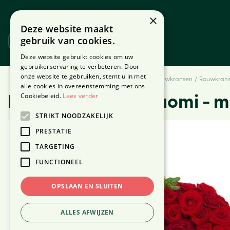
Ga
naar
×
Deze website maakt
content
gebruik van cookies.
Website
Webshop
Deze website gebruikt cookies om uw
gebruikerservaring te verbeteren. Door
onze website te gebruiken, stemt u in met
Home
Producten
Bloemen
Rouwbloemen
Rouwkransen
Rouwkrans
alle cookies in overeenstemming met ons
Cookiebeleid.
Lees verder
Rouwkrans Red Naomi - m
STRIKT NOODZAKELIJK
PRESTATIE
TARGETING
FUNCTIONEEL
OPSLAAN EN SLUITEN
ALLES AFWIJZEN