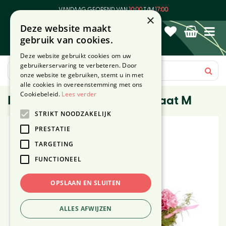
G
VANDAAG GEOPEND VAN
10:00
T/M
17:00
a
×
Deze website maakt
n
gebruik van cookies.
a
a
Deze website gebruikt cookies om uw
r
gebruikerservaring te verbeteren. Door
c
onze website te gebruiken, stemt u in met
o
alle cookies in overeenstemming met ons
n
Cookiebeleid.
Lees verder
Rouwster Meerdervoort - maat M
t
STRIKT NOODZAKELIJK
e
n
PRESTATIE
t
TARGETING
FUNCTIONEEL
OPSLAAN EN SLUITEN
ALLES AFWIJZEN