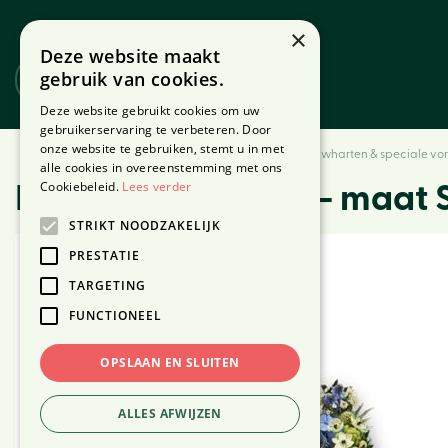
Ga
naar
×
Deze website maakt
content
gebruik van cookies.
Website
Webshop
Deze website gebruikt cookies om uw
gebruikerservaring te verbeteren. Door
onze website te gebruiken, stemt u in met
Home
Producten
Bloemen
Rouwbloemen
Rouwharten & speciale vo
alle cookies in overeenstemming met ons
Cookiebeleid.
Lees verder
Rouwster Melodie - maat 
STRIKT NOODZAKELIJK
PRESTATIE
TARGETING
FUNCTIONEEL
OPSLAAN EN SLUITEN
ALLES AFWIJZEN