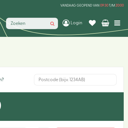
VANDAAG GEOPEND VAN
09:30
T/M
20:00
Login
n?
0