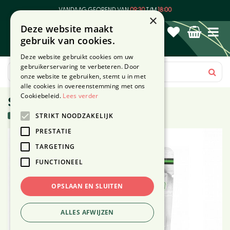
G
VANDAAG GEOPEND VAN
09:30
T/M
18:00
a
×
Deze website maakt
n
gebruik van cookies.
a
a
Deze website gebruikt cookies om uw
r
gebruikerservaring te verbeteren. Door
c
onze website te gebruiken, stemt u in met
o
alle cookies in overeenstemming met ons
n
Cookiebeleid.
Lees verder
Snack lamb&rabbit 200g
t
8 stuks in voorraad
STRIKT NOODZAKELIJK
e
n
PRESTATIE
t
TARGETING
FUNCTIONEEL
OPSLAAN EN SLUITEN
ALLES AFWIJZEN