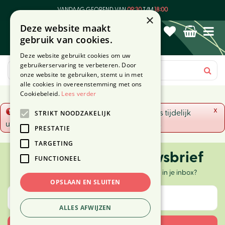
G
VANDAAG GEOPEND VAN
09:30
T/M
18:00
a
×
Deze website maakt
n
gebruik van cookies.
a
a
Deze website gebruikt cookies om uw
r
gebruikerservaring te verbeteren. Door
c
onze website te gebruiken, stemt u in met
o
alle cookies in overeenstemming met ons
n
Cookiebeleid.
Lees verder
t
x
Fout!
De opgevraagde productpagina is tijdelijk
STRIKT NOODZAKELIJK
e
uitgeschakeld. Ga terug naar het
overzicht
.
n
PRESTATIE
t
TARGETING
Ontvang onze nieuwsbrief
FUNCTIONEEL
Elke twee weken nieuws, tips en inspiratie in je inbox?
OPSLAAN EN SLUITEN
ALLES AFWIJZEN