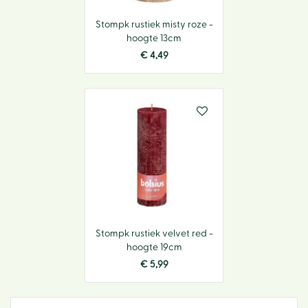
Stompk rustiek misty roze -
hoogte 13cm
€
4
,
49
Stompk rustiek velvet red -
hoogte 19cm
€
5
,
99