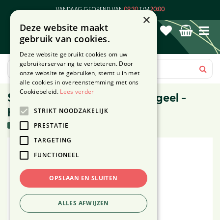
G
VANDAAG GEOPEND VAN
09:30
T/M
20:00
a
×
Deze website maakt
n
gebruik van cookies.
a
a
Deze website gebruikt cookies om uw
r
gebruikerservaring te verbeteren. Door
c
onze website te gebruiken, stemt u in met
o
alle cookies in overeenstemming met ons
n
Cookiebeleid.
Lees verder
Stompk rustiek honeycomb geel -
t
STRIKT NOODZAKELIJK
hoogte 10cm
e
n
16 stuks in voorraad
PRESTATIE
t
TARGETING
FUNCTIONEEL
OPSLAAN EN SLUITEN
ALLES AFWIJZEN