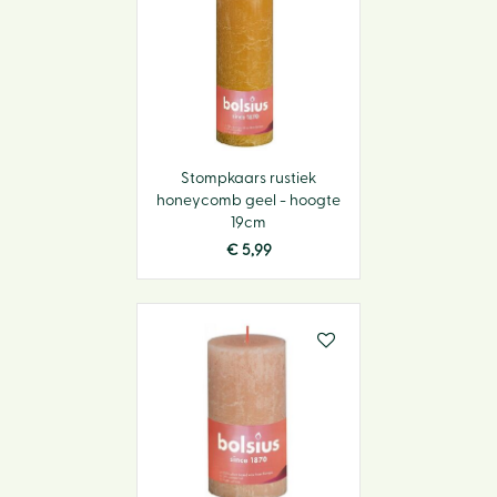
Stompkaars rustiek
honeycomb geel - hoogte
19cm
€
5
,
99