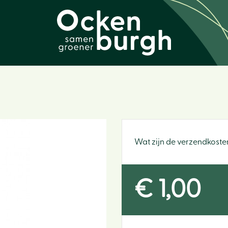
Wat zijn de verzendkoste
€
1
,
00