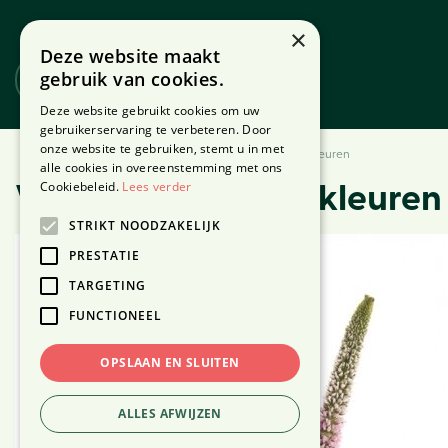
Ga
naar
×
Deze website maakt
content
gebruik van cookies.
Website
Webshop
Deze website gebruikt cookies om uw
gebruikerservaring te verbeteren. Door
onze website te gebruiken, stemt u in met
Home
Producten
Bloemen
Veronica - diverse kleuren
alle cookies in overeenstemming met ons
Cookiebeleid.
Lees verder
Veronica - diverse kleuren
STRIKT NOODZAKELIJK
PRESTATIE
TARGETING
FUNCTIONEEL
OPSLAAN EN SLUITEN
ALLES AFWIJZEN