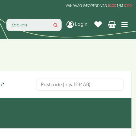
VANDAAG GEOPEND VAN
10:00
T/M
17:00
Login
n?