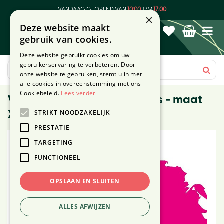
G
VANDAAG GEOPEND VAN
10:00
T/M
17:00
a
×
Deze website maakt
n
gebruik van cookies.
a
a
Deze website gebruikt cookies om uw
r
gebruikerservaring te verbeteren. Door
c
onze website te gebruiken, stemt u in met
o
alle cookies in overeenstemming met ons
n
Cookiebeleid.
Lees verder
Verrassingsboeket met vaas - maat
t
STRIKT NOODZAKELIJK
XL
e
n
PRESTATIE
t
TARGETING
FUNCTIONEEL
OPSLAAN EN SLUITEN
ALLES AFWIJZEN