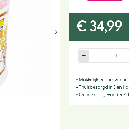
€
34
,
99
+
Makkelijk en snel vanuit 
+
Thuisbezorgd in Den Haa
+
Online niet gevonden? 