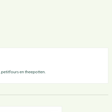
Binne
Bloe
Buite
Cade
 petitfours en theepotten.
Dier
Sfeer 
Tuin
BBQ