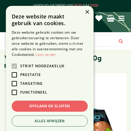
G
VANDAAG GEOPEND VAN
09:30
T/M
20:00
a
×
Deze website maakt
n
gebruik van cookies.
a
a
Deze website gebruikt cookies om uw
r
gebruikerservaring te verbeteren. Door
c
onze website te gebruiken, stemt u in met
o
alle cookies in overeenstemming met ons
n
Cookiebeleid.
Lees verder
Voskes Delicatesse tonijn 150g
t
5 stuks in voorraad
STRIKT NOODZAKELIJK
e
n
PRESTATIE
t
TARGETING
FUNCTIONEEL
OPSLAAN EN SLUITEN
ALLES AFWIJZEN