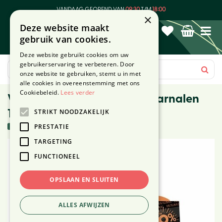
G
VANDAAG GEOPEND VAN
09:30
T/M
18:00
a
×
Deze website maakt
n
gebruik van cookies.
a
a
Deze website gebruikt cookies om uw
r
gebruikerservaring te verbeteren. Door
c
onze website te gebruiken, stemt u in met
o
alle cookies in overeenstemming met ons
n
Cookiebeleid.
Lees verder
Voskes Delicatesse tonijn/garnalen
t
STRIKT NOODZAKELIJK
150g
e
n
15 stuks in voorraad
PRESTATIE
t
TARGETING
FUNCTIONEEL
OPSLAAN EN SLUITEN
ALLES AFWIJZEN