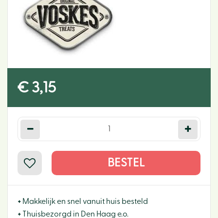
€
3
,
15
+
Makkelijk en snel vanuit huis besteld
+
Thuisbezorgd in Den Haag e.o.