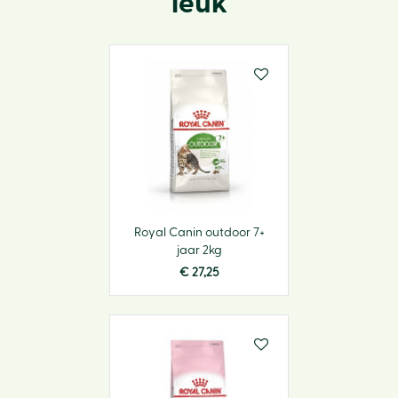
leuk
Royal Canin outdoor 7+
jaar 2kg
€
27
,
25