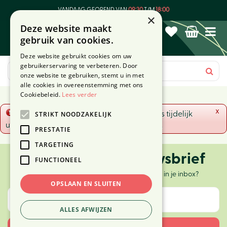
G
VANDAAG GEOPEND VAN
09:30
T/M
18:00
a
×
Deze website maakt
n
gebruik van cookies.
a
a
Deze website gebruikt cookies om uw
r
gebruikerservaring te verbeteren. Door
c
onze website te gebruiken, stemt u in met
o
alle cookies in overeenstemming met ons
n
Cookiebeleid.
Lees verder
t
x
Fout!
De opgevraagde productpagina is tijdelijk
STRIKT NOODZAKELIJK
e
uitgeschakeld. Ga terug naar het
overzicht
.
n
PRESTATIE
t
TARGETING
Ontvang onze nieuwsbrief
FUNCTIONEEL
Elke twee weken nieuws, tips en inspiratie in je inbox?
OPSLAAN EN SLUITEN
ALLES AFWIJZEN