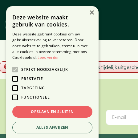
Ga
naar
×
Deze website maakt
content
gebruik van cookies.
Website
Webshop
Deze website gebruikt cookies om uw
gebruikerservaring te verbeteren. Door
onze website te gebruiken, stemt u in met
Home
alle cookies in overeenstemming met ons
Cookiebeleid.
Lees verder
Fout!
De opgevraagde productpagina is tijdelijk uitgesch
STRIKT NOODZAKELIJK
PRESTATIE
TARGETING
FUNCTIONEEL
OPSLAAN EN SLUITEN
ALLES AFWIJZEN