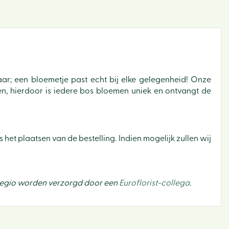
ar; een bloemetje past echt bij elke gelegenheid! Onze
en, hierdoor is iedere bos bloemen uniek en ontvangt de
Binne
Bloe
Buite
 het plaatsen van de bestelling. Indien mogelijk zullen wij
Cade
Dier
gregio worden verzorgd door een
Euroflorist-collega
.
Sfeer 
Tuin