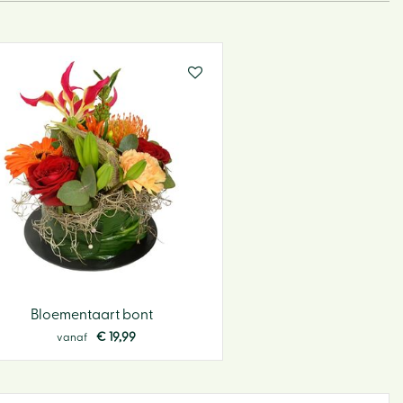
BBQ
Hoe w
webs
Bloementaart bont
€
19
,
99
vanaf