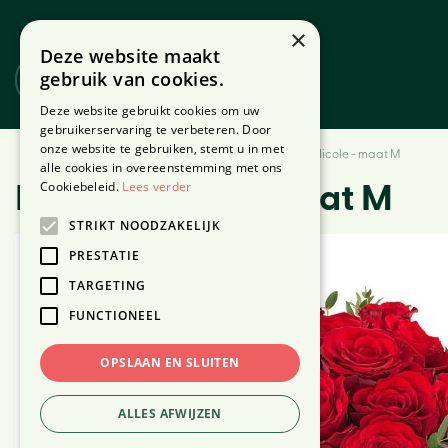
Ga
naar
×
Deze website maakt
content
gebruik van cookies.
Website
Webshop
Deze website gebruikt cookies om uw
gebruikerservaring te verbeteren. Door
onze website te gebruiken, stemt u in met
Home
Producten
Bloemen
Boeketten
Boeket Nicole - maat M
alle cookies in overeenstemming met ons
Cookiebeleid.
Lees verder
Boeket Nicole - maat M
STRIKT NOODZAKELIJK
PRESTATIE
TARGETING
FUNCTIONEEL
OPSLAAN EN SLUITEN
ALLES AFWIJZEN