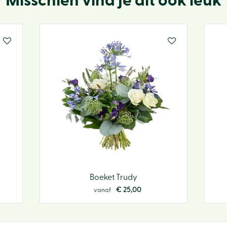
Misschien vind je dit ook leuk
Boeket Trudy
€
25
,
00
vanaf