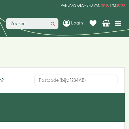
VANDAAG GEOPEND VAN
09:30
T/M
20:00
Login
n?