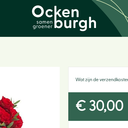
Wat zijn de verzendkoste
€
30
,
00