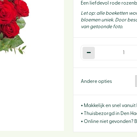
Een liefdevol rode rozenb
Let op: alle boeketten w
bloemen uniek. Door besc
van getoonde foto.
Andere opties
+
Makkelijk en snel vanuit 
+
Thuisbezorgd in Den Haa
+
Online niet gevonden? 