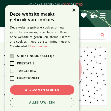
G
VANDAAG GEOPEND VAN
10:00
T/M
17:00
a
×
Deze website maakt
n
gebruik van cookies.
a
a
Deze website gebruikt cookies om uw
r
gebruikerservaring te verbeteren. Door
c
onze website te gebruiken, stemt u in met
o
alle cookies in overeenstemming met ons
n
Cookiebeleid.
Lees verder
t
STRIKT NOODZAKELIJK
e
n
PRESTATIE
t
TARGETING
FUNCTIONEEL
OPSLAAN EN SLUITEN
ALLES AFWIJZEN