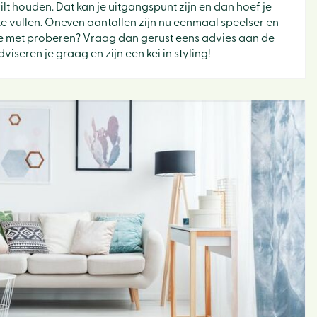
ilt houden. Dat kan je uitgangspunt zijn en dan hoef je
Binne
e vullen. Oneven aantallen zijn nu eenmaal speelser en
te met proberen? Vraag dan gerust eens advies aan de
Bloe
adviseren je graag en zijn een kei in styling!
Buite
Cade
Dier
Sfeer 
Tuin
BBQ
Hoe w
webs