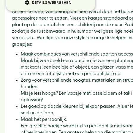
Tip 1: Groepjes maken
DETAILS WEERGEVEN
Als eerste is het van belang om niet overal door het huis 
accessoires neer te zetten. Niet een kaarsenstandaard o
plant op de salontafel en een schilderij aan de muur. Pr
zodat je de rust bewaard in huis, maar wel gezellige hoek
verrassen... Wat tips van onze stylisten om je te helpen 
groepjes:
Maak combinaties van verschillende soorten access
Maak bijvoorbeeld een combinatie van een plantenp
met kaars, een beeldje of object, een glazen vaas me
erin en een fotolijstje met een persoonlijke foto.
Zorg voor verschillende hoogtes, materialen en struc
houden.
Mis je iets hoogs? Een vaasje met losse bloem of tak
oplossing!
Let goed op dat de kleuren bij elkaar passen. Als er iet
snel uit de toon.
Maak het persoonlijk.
Een gezellig hoekje wordt extra persoonlijk met voor
of herinneringen. Een grote schelp van die mooie vak