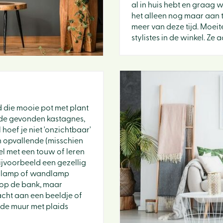
al in huis hebt en graag w
het alleen nog maar aan t
meer van deze tijd. Moei
stylistes in de winkel. Ze 
 die mooie pot met plant
 de gevonden kastagnes,
hoef je niet 'onzichtbaar'
n opvallende (misschien
l met een touw of leren
ijvoorbeeld een gezellig
oerlamp of wandlamp
 op de bank, maar
acht aan een beeldje of
 de muur met plaids