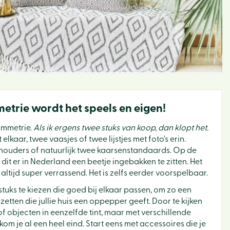
etrie wordt het speels en eigen!
ymmetrie.
Als ik ergens twee stuks van koop, dan klopt het.
lkaar, twee vaasjes of twee lijstjes met foto's erin.
houders of natuurlijk twee kaarsenstandaards. Op de
 dit er in Nederland een beetje ingebakken te zitten. Het
t altijd super verrassend. Het is zelfs eerder voorspelbaar.
stuks te kiezen die goed bij elkaar passen, om zo een
e zetten die jullie huis een oppepper geeft. Door te kijken
of objecten in eenzelfde tint, maar met verschillende
kom je al een heel eind. Start eens met accessoires die je