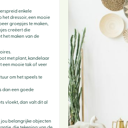
verspreid enkele
p het dressoir, een mooie
obeer groepjes te maken,
jes creëert die
met het maken van de
oires.
ot met plant, kandelaar
t een mooie tak of veer
tuur om het speels te
 is dan een goede
s vloekt, dan valt dit al
 jou belangrijke objecten
antie, die tekening van de