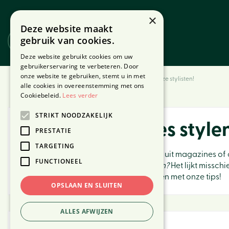
Ga
naar
×
Deze website maakt
content
gebruik van cookies.
Website
Webshop
Deze website gebruikt cookies om uw
gebruikerservaring te verbeteren. Door
onze website te gebruiken, stemt u in met
Home
woonaccessoires stylen met de 4 tips van onze stylisten!
alle cookies in overeenstemming met ons
Cookiebeleid.
Lees verder
STRIKT NOODZAKELIJK
Woonaccessoires stylen 
PRESTATIE
TARGETING
Vind je die prachtig gestylde interieurs uit magazines of op
FUNCTIONEEL
ingericht huis? Ja graag! Maar hoe dan?
Het lijkt missch
kunt!
Woonaccessoires
kun je zelf stylen met onze tips!
OPSLAAN EN SLUITEN
ALLES AFWIJZEN