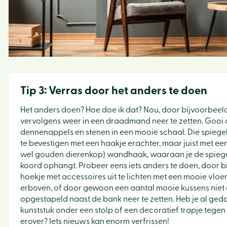
Tip 3: Verras door het anders te doen
Het anders doen? Hoe doe ik dat? Nou, door bijvoorbeeld
vervolgens weer in een draadmand neer te zetten. Gooi
dennenappels en stenen in een mooie schaal. Die spiegel 
te bevestigen met een haakje erachter, maar juist met ee
wel gouden dierenkop) wandhaak, waaraan je de spiege
koord ophangt. Probeer eens iets anders te doen, door b
hoekje met accessoires uit te lichten met een mooie vl
erboven, of door gewoon een aantal mooie kussens niet
opgestapeld naast de bank neer te zetten. Heb je al ged
kunststuk onder een stolp of een decoratief trapje tegen
erover? Iets nieuws kan enorm verfrissen!