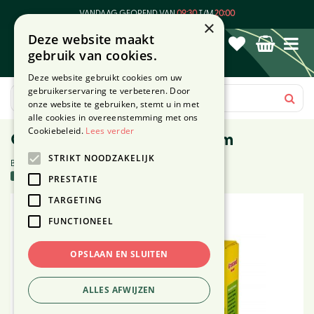
G
VANDAAG GEOPEND VAN
09:30
T/M
20:00
a
×
Deze website maakt
n
gebruik van cookies.
a
a
Deze website gebruikt cookies om uw
r
gebruikerservaring te verbeteren. Door
c
onze website te gebruiken, stemt u in met
o
alle cookies in overeenstemming met ons
n
Cookiebeleid.
Lees verder
Graszaad herstel - 500 gram
t
STRIKT NOODZAKELIJK
e
Beoordeling (1):
25 stuks in voorraad
n
PRESTATIE
t
TARGETING
FUNCTIONEEL
OPSLAAN EN SLUITEN
ALLES AFWIJZEN