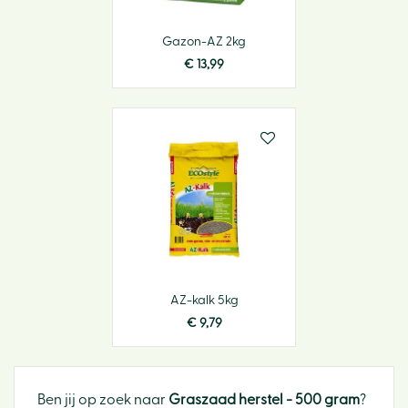
Gazon-AZ 2kg
€
13
,
99
AZ-kalk 5kg
€
9
,
79
Ben jij op zoek naar
Graszaad herstel - 500 gram
?