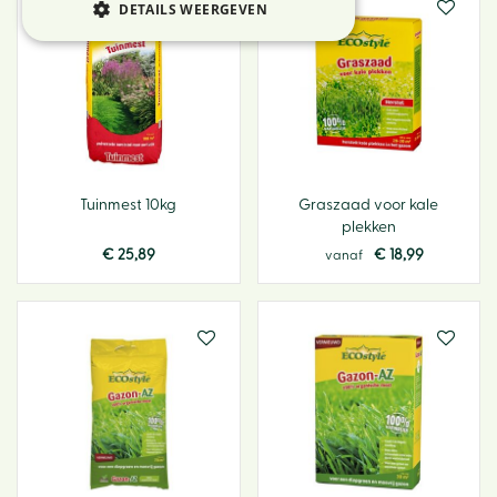
DETAILS WEERGEVEN
Tuinmest 10kg
Graszaad voor kale
plekken
€
25
,
89
€
18
,
99
vanaf