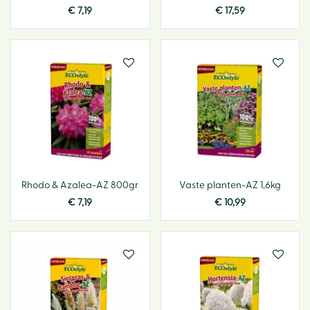
€
7
,
19
€
17
,
59
Rhodo & Azalea-AZ 800gr
Vaste planten-AZ 1,6kg
€
7
,
19
€
10
,
99