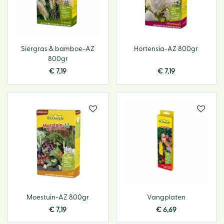
Siergras & bamboe-AZ
Hortensia-AZ 800gr
800gr
€
7
,
19
€
7
,
19
Moestuin-AZ 800gr
Vangplaten
€
7
,
19
€
6
,
69