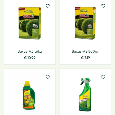
Buxus-AZ 1,6kg
Buxus-AZ 800gr
€
10
,
99
€
7
,
19