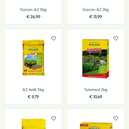
Gazon-AZ 5kg
Gazon-AZ 2kg
€
26
,
99
€
13
,
99
AZ-kalk 5kg
Tuinmest 2kg
€
9
,
79
€
10
,
69