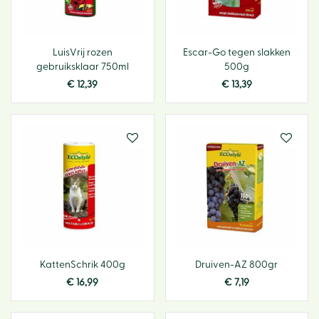
LuisVrij rozen
Escar-Go tegen slakken
gebruiksklaar 750ml
500g
€
12
,
39
€
13
,
39
KattenSchrik 400g
Druiven-AZ 800gr
€
16
,
99
€
7
,
19