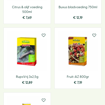
Citrus & olijf voeding
Buxus bladvoeding 750ml
500ml
€
7
,
69
€
12
,
19
RupsVrij 3x2,5g
Fruit-AZ 800gr
€
12
,
89
€
7
,
19