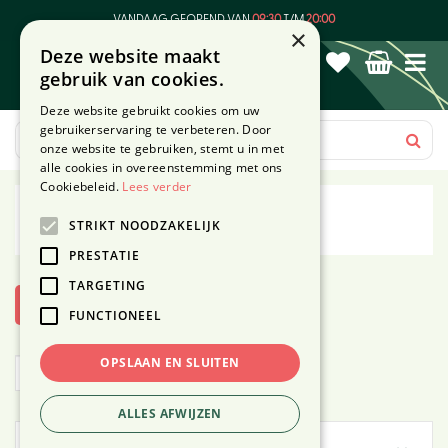
G
VANDAAG GEOPEND VAN
09:30
T/M
20:00
a
×
Deze website maakt
n
gebruik van cookies.
a
a
Deze website gebruikt cookies om uw
r
gebruikerservaring te verbeteren. Door
c
onze website te gebruiken, stemt u in met
o
alle cookies in overeenstemming met ons
n
Cookiebeleid.
Lees verder
t
ECOstyle
STRIKT NOODZAKELIJK
e
n
PRESTATIE
t
TARGETING
Toon filters
FUNCTIONEEL
OPSLAAN EN SLUITEN
ALLES AFWIJZEN