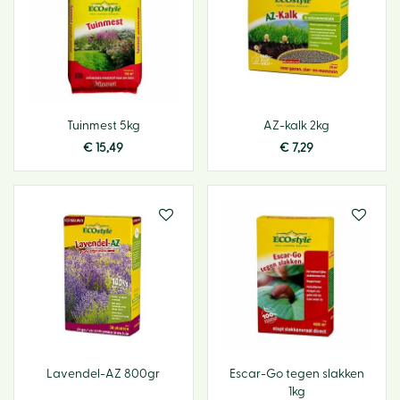
Tuinmest 5kg
AZ-kalk 2kg
€
15
,
49
€
7
,
29
Lavendel-AZ 800gr
Escar-Go tegen slakken
1kg