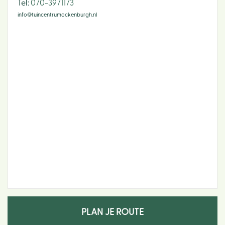
​Tel:
070-3971173
info@tuincentrumockenburgh.nl
PLAN JE ROUTE