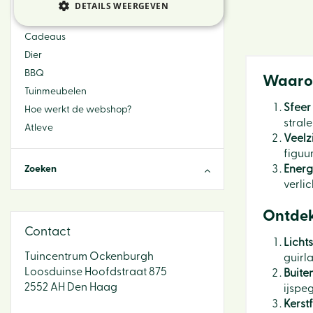
Bloemen
DETAILS WEERGEVEN
Sfeer & Interieur
Cadeaus
Dier
BBQ
Waarom
Tuinmeubelen
Sfeer
Hoe werkt de webshop?
stral
Atleve
Veelz
figuur
Energ
Zoeken
verli
Ontdek 
Contact
Lichts
Tuincentrum Ockenburgh
guirl
Loosduinse Hoofdstraat 875
Buiten
2552 AH Den Haag
ijspeg
Kerst