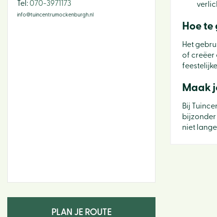
​Tel:
070-3971173
verlic
info@tuincentrumockenburgh.nl
Hoe te
Het gebrui
of creëer 
feestelijk
Maak j
Bij Tuinc
bijzonder
niet lang
PLAN JE ROUTE