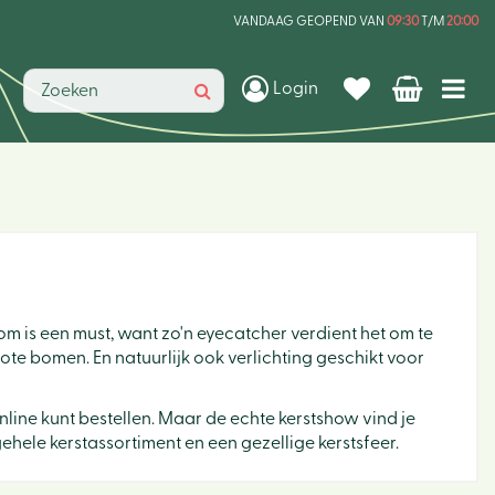
VANDAAG GEOPEND VAN
09:30
T/M
20:00
Login
oom is een must, want zo'n eyecatcher verdient het om te
grote bomen. En natuurlijk ook verlichting geschikt voor
online kunt bestellen. Maar de echte kerstshow vind je
ehele kerstassortiment en een gezellige kerstsfeer.