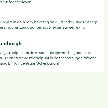
erstsfeer tot leven.
tslingers in de boom, bevestig de guirlandes langs de trap
kerstfiguren zijn klaar om jouw exterieur een extra
ckenburgh
 jou helpen om deze speciale tijd van het jaar extra
Binne
 huis een stralend middelpunt in de feestvreugde. Wacht
chting bij Tuincentrum Ockenburgh!
Bloe
Buite
Cade
Dier
Sfeer 