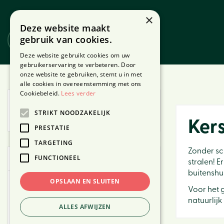
Ga
naar
×
Deze website maakt
content
gebruik van cookies.
Website
Webshop
Deze website gebruikt cookies om uw
gebruikerservaring te verbeteren. Door
onze website te gebruiken, stemt u in met
Home
Producten
alle cookies in overeenstemming met ons
Cookiebeleid.
Lees verder
Vandaag geopend van
09:30
t/m
STRIKT NOODZAKELIJK
20:00
Kers
PRESTATIE
TARGETING
Zonder sch
FUNCTIONEEL
Webshop
stralen! E
buitenshui
OPSLAAN EN SLUITEN
Kerst
Voor het g
Binnen
natuurlijk
ALLES AFWIJZEN
Buiten