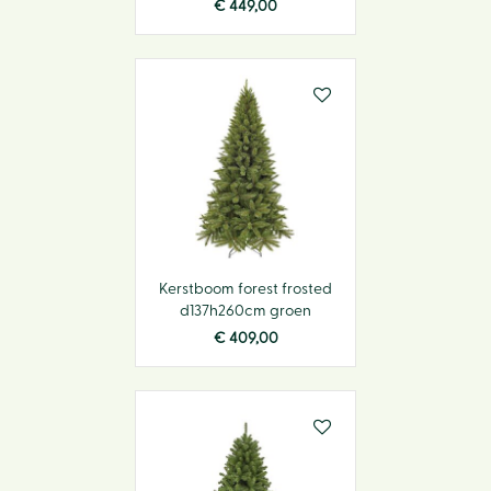
€
449
,
00
Kerstboom forest frosted
d137h260cm groen
€
409
,
00