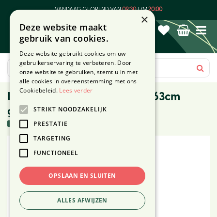
G
VANDAAG GEOPEND VAN
09:30
T/M
20:00
a
×
Deze website maakt
n
gebruik van cookies.
a
a
Deze website gebruikt cookies om uw
r
gebruikerservaring te verbeteren. Door
c
onze website te gebruiken, stemt u in met
o
alle cookies in overeenstemming met ons
n
Cookiebeleid.
Lees verder
Kerstboom scandia h260d163cm
t
STRIKT NOODZAKELIJK
groen
e
n
6 stuks in voorraad
PRESTATIE
t
TARGETING
FUNCTIONEEL
OPSLAAN EN SLUITEN
ALLES AFWIJZEN