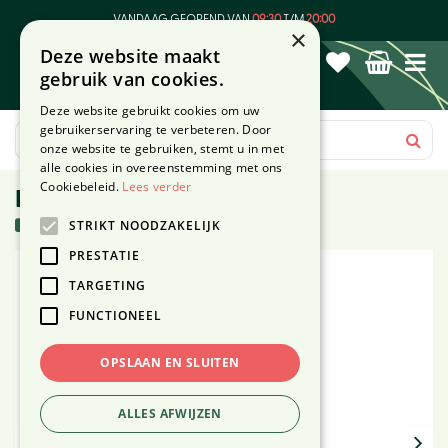
G
VANDAAG GEOPEND VAN
09:30
T/M
20:00
a
×
Deze website maakt
n
gebruik van cookies.
a
a
Deze website gebruikt cookies om uw
r
gebruikerservaring te verbeteren. Door
c
onze website te gebruiken, stemt u in met
o
alle cookies in overeenstemming met ons
n
Cookiebeleid.
Lees verder
MISS BRAINS Beker XL
t
6 stuks in voorraad
STRIKT NOODZAKELIJK
e
n
PRESTATIE
t
TARGETING
FUNCTIONEEL
OPSLAAN EN SLUITEN
ALLES AFWIJZEN