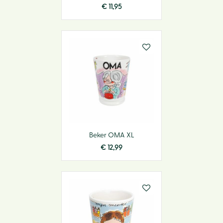
€
11
,
95
Beker OMA XL
€
12
,
99