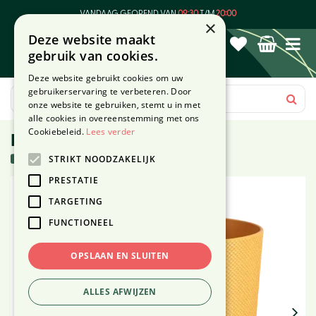
G
VANDAAG GEOPEND VAN
09:30
T/M
20:00
a
×
Deze website maakt
n
gebruik van cookies.
a
a
Deze website gebruikt cookies om uw
r
gebruikerservaring te verbeteren. Door
c
onze website te gebruiken, stemt u in met
o
alle cookies in overeenstemming met ons
n
Cookiebeleid.
Lees verder
Pot jazz Ø23cm amber geel
t
3 stuks in voorraad
STRIKT NOODZAKELIJK
e
n
PRESTATIE
t
TARGETING
FUNCTIONEEL
OPSLAAN EN SLUITEN
ALLES AFWIJZEN