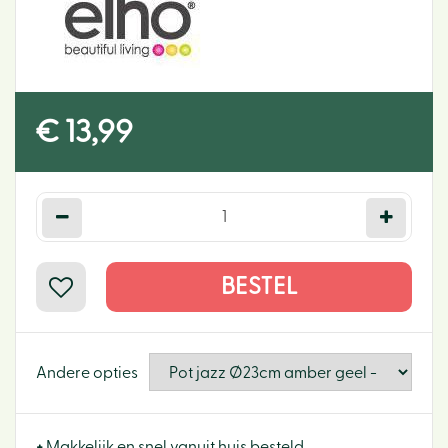
€
13
,
99
Andere opties
+
Makkelijk en snel vanuit huis besteld