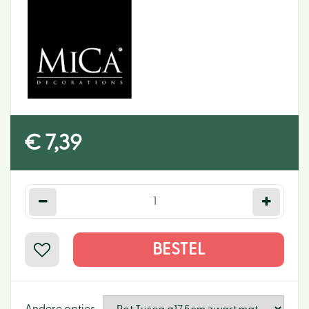
€
7
,
39