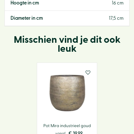
Hoogte in cm
16 cm
Diameter in cm
17,5 cm
Misschien vind je dit ook
leuk
Pot Mira industrieel goud
€
39
,
99
vanaf