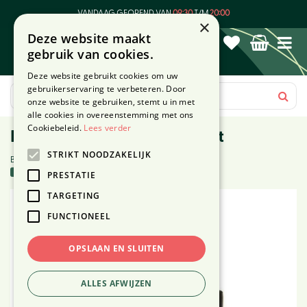
G
VANDAAG GEOPEND VAN
09:30
T/M
20:00
a
×
Deze website maakt
n
gebruik van cookies.
a
a
Deze website gebruikt cookies om uw
r
gebruikerservaring te verbeteren. Door
c
onze website te gebruiken, stemt u in met
o
alle cookies in overeenstemming met ons
n
Cookiebeleid.
Lees verder
Pot Tusca ⌀17,5cm zwart mat
t
STRIKT NOODZAKELIJK
e
Beoordeling (1):
5 stuks in voorraad
n
PRESTATIE
t
TARGETING
FUNCTIONEEL
OPSLAAN EN SLUITEN
ALLES AFWIJZEN