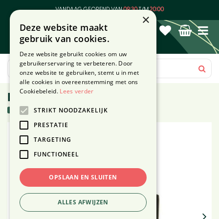
G
VANDAAG GEOPEND VAN
09:30
T/M
20:00
a
×
Deze website maakt
n
gebruik van cookies.
a
a
Deze website gebruikt cookies om uw
r
gebruikerservaring te verbeteren. Door
c
onze website te gebruiken, stemt u in met
o
alle cookies in overeenstemming met ons
n
Cookiebeleid.
Lees verder
Pot Tusca ⌀31cm zwart mat
t
3 stuks in voorraad
STRIKT NOODZAKELIJK
e
n
PRESTATIE
t
TARGETING
FUNCTIONEEL
OPSLAAN EN SLUITEN
ALLES AFWIJZEN