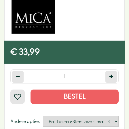
€
33
,
99
Andere opties