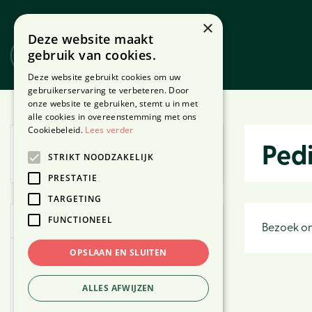
Ga
naar
×
Deze website maakt
content
gebruik van cookies.
Website
Webshop
Deze website gebruikt cookies om uw
gebruikerservaring te verbeteren. Door
onze website te gebruiken, stemt u in met
Home
Producten
alle cookies in overeenstemming met ons
Cookiebeleid.
Lees verder
Vandaag geopend van
09:30
t/m
Ped
STRIKT NOODZAKELIJK
18:00
PRESTATIE
TARGETING
FUNCTIONEEL
Webshop
Bezoek on
OPSLAAN EN SLUITEN
Kerst
Binnen
ALLES AFWIJZEN
Buiten