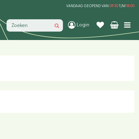
VANDAAG GEOPEND VAN
09:30
T/M
18:00
Login