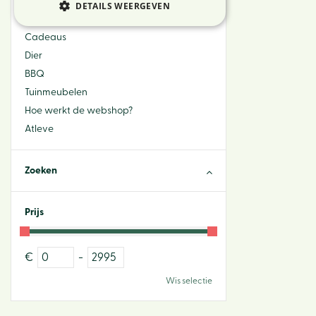
Bloemen
DETAILS WEERGEVEN
Sfeer & Interieur
Cadeaus
Dier
BBQ
Tuinmeubelen
Hoe werkt de webshop?
Atleve
Zoeken
Prijs
€
-
Wis selectie