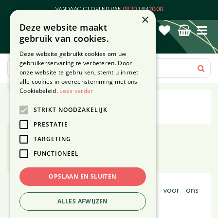
G
VANDAAG GEOPEND VAN
09:30
T/M
20:00
a
×
Deze website maakt
n
gebruik van cookies.
a
a
Deze website gebruikt cookies om uw
r
gebruikerservaring te verbeteren. Door
c
onze website te gebruiken, stemt u in met
o
alle cookies in overeenstemming met ons
n
Cookiebeleid.
Lees verder
t
TS
STRIKT NOODZAKELIJK
e
n
PRESTATIE
t
TARGETING
Toon filters
FUNCTIONEEL
OPSLAAN EN SLUITEN
Bezoek onze winkel in Den Haag voor ons
uitgebreide aanbod
ALLES AFWIJZEN