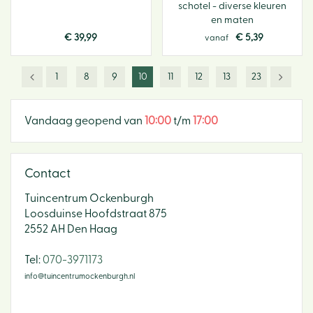
schotel - diverse kleuren
en maten
€
39
,
99
€
5
,
39
vanaf
1
8
9
10
11
12
13
23
Vandaag geopend van
10:00
t/m
17:00
Contact
Tuincentrum Ockenburgh
Loosduinse Hoofdstraat 875
2552 AH Den Haag
​Tel:
070-3971173
info@tuincentrumockenburgh.nl