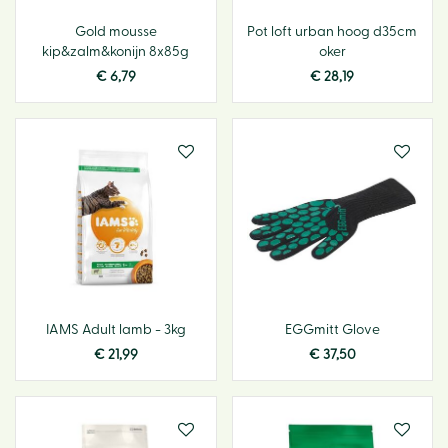
Gold mousse
Pot loft urban hoog d35cm
kip&zalm&konijn 8x85g
oker
€
6
,
79
€
28
,
19
IAMS Adult lamb - 3kg
EGGmitt Glove
€
21
,
99
€
37
,
50