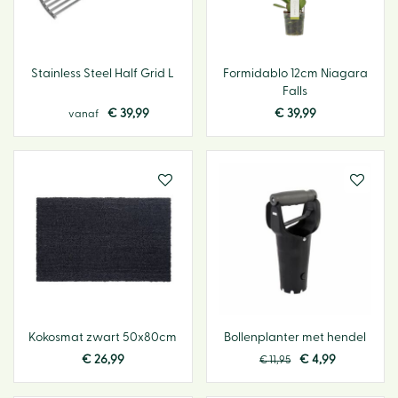
Stainless Steel Half Grid L
Formidablo 12cm Niagara
Falls
€
39
,
99
€
39
,
99
vanaf
Kokosmat zwart 50x80cm
Bollenplanter met hendel
€
26
,
99
€
4
,
99
€
11
,
95