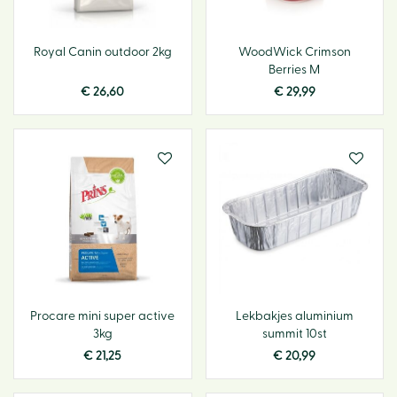
Royal Canin outdoor 2kg
WoodWick Crimson
Berries M
€
26
,
60
€
29
,
99
Procare mini super active
Lekbakjes aluminium
3kg
summit 10st
€
21
,
25
€
20
,
99