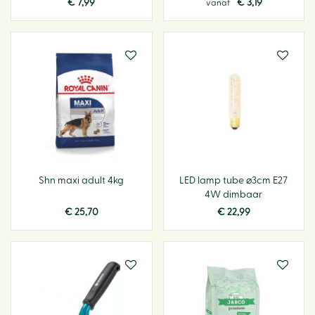
€
7
,
99
€
3
,
19
vanaf
Shn maxi adult 4kg
LED lamp tube ⌀3cm E27
4W dimbaar
€
25
,
70
€
22
,
99