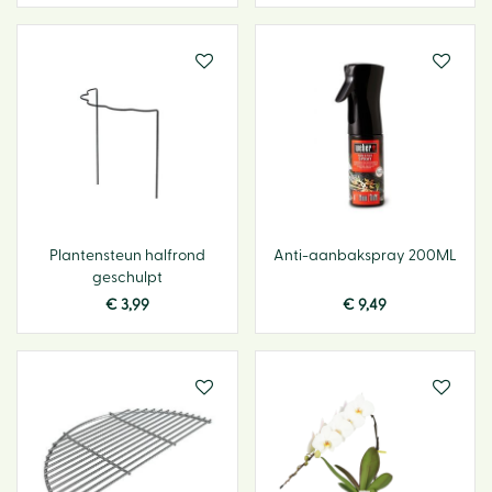
Plantensteun halfrond
Anti-aanbakspray 200ML
geschulpt
€
3
,
99
€
9
,
49