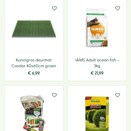
Kunstgras deurmat
IAMS Adult ocean fish -
Condor 40x60cm groen
3kg
€
6
,
99
€
21
,
99