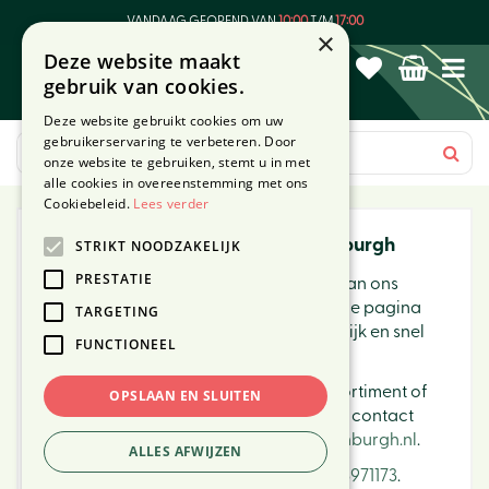
G
VANDAAG GEOPEND VAN
10:00
T/M
17:00
a
×
Deze website maakt
n
gebruik van cookies.
a
a
Deze website gebruikt cookies om uw
r
gebruikerservaring te verbeteren. Door
c
onze website te gebruiken, stemt u in met
o
alle cookies in overeenstemming met ons
n
Cookiebeleid.
Lees verder
t
Webshop van Tuincentrum Ockenburgh
STRIKT NOODZAKELIJK
e
n
PRESTATIE
Dezelfde kwaliteit en service zoals je van ons
t
gewend bent, maar dan online! Op deze pagina
TARGETING
vind je al onze producten die je makkelijk en snel
FUNCTIONEEL
vanuit huis bestelt.
Heb je een vraag over ons (online) assortiment of
OPSLAAN EN SLUITEN
een tip voor onze webshop? Neem dan contact
met ons op via
info@tuincentrumockenburgh.nl
.
ALLES AFWIJZEN
Bestellen kan ook telefonisch via
070-3971173
.