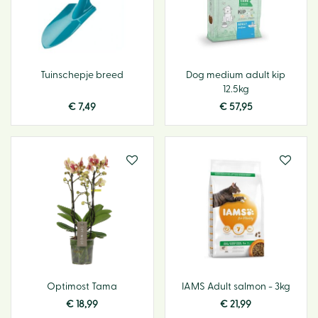
Tuinschepje breed
Dog medium adult kip
12.5kg
€
7
,
49
€
57
,
95
Optimost Tama
IAMS Adult salmon - 3kg
€
18
,
99
€
21
,
99