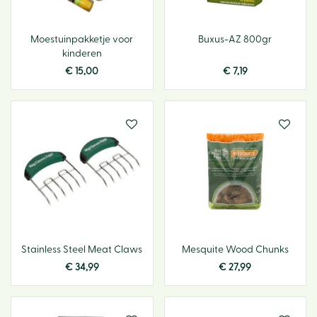
Moestuinpakketje voor
Buxus-AZ 800gr
kinderen
€
15
,
00
€
7
,
19
Stainless Steel Meat Claws
Mesquite Wood Chunks
€
34
,
99
€
27
,
99