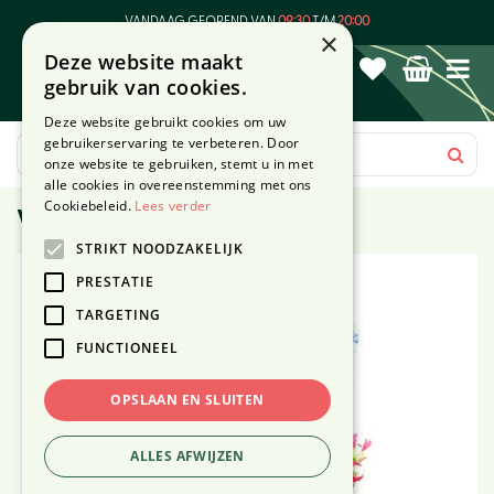
G
VANDAAG GEOPEND VAN
09:30
T/M
20:00
a
×
Deze website maakt
n
gebruik van cookies.
a
a
Deze website gebruikt cookies om uw
r
gebruikerservaring te verbeteren. Door
c
onze website te gebruiken, stemt u in met
o
alle cookies in overeenstemming met ons
n
Cookiebeleid.
Lees verder
Veldboeket met vaas XL
t
STRIKT NOODZAKELIJK
e
n
PRESTATIE
t
TARGETING
FUNCTIONEEL
OPSLAAN EN SLUITEN
ALLES AFWIJZEN