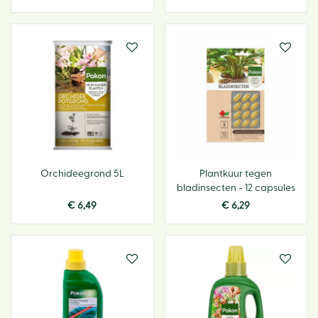
Orchideegrond 5L
Plantkuur tegen
bladinsecten - 12 capsules
€
6
,
49
€
6
,
29