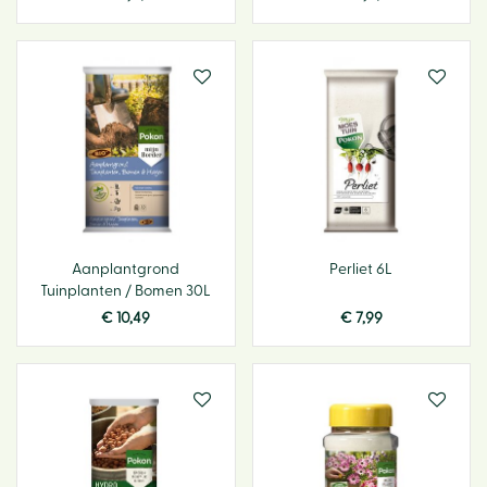
Aanplantgrond
Perliet 6L
Tuinplanten / Bomen 30L
€
10
,
49
€
7
,
99