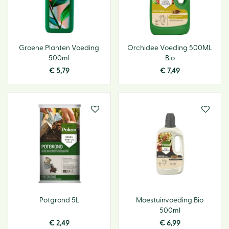
Groene Planten Voeding
Orchidee Voeding 500ML
500ml
Bio
€
5
,
79
€
7
,
49
Potgrond 5L
Moestuinvoeding Bio
500ml
€
2
,
49
€
6
,
99