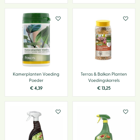
Kamerplanten Voeding
Terras & Balkon Planten
Poeder
Voedingskorrels
€
4
,
39
€
13
,
25