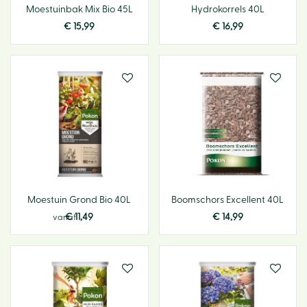
Moestuinbak Mix Bio 45L
Hydrokorrels 40L
€
15
,
99
€
16
,
99
Moestuin Grond Bio 40L
Boomschors Excellent 40L
€
11
,
49
€
14
,
99
vanaf