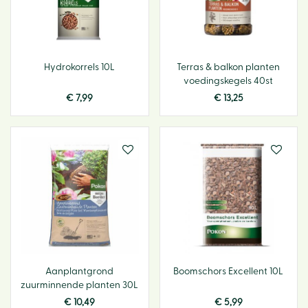
Hydrokorrels 10L
Terras & balkon planten
voedingskegels 40st
€
7
,
99
€
13
,
25
Aanplantgrond
Boomschors Excellent 10L
zuurminnende planten 30L
€
10
,
49
€
5
,
99