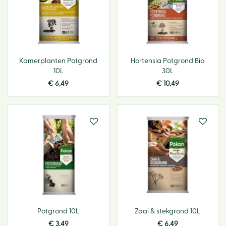
Kamerplanten Potgrond
Hortensia Potgrond Bio
10L
30L
€
6
,
49
€
10
,
49
Potgrond 10L
Zaai & stekgrond 10L
€
3
,
49
€
6
,
49