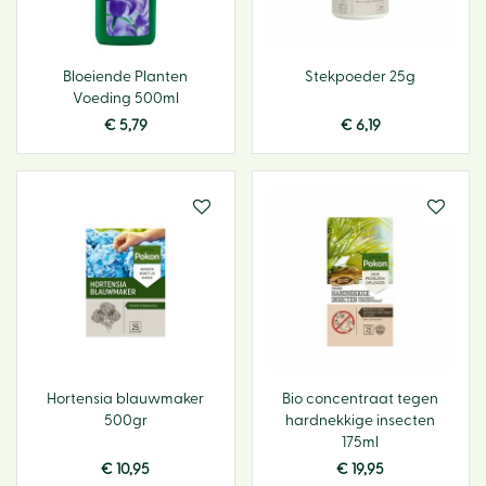
Bloeiende Planten
Stekpoeder 25g
Voeding 500ml
€
5
,
79
€
6
,
19
Hortensia blauwmaker
Bio concentraat tegen
500gr
hardnekkige insecten
175ml
€
10
,
95
€
19
,
95