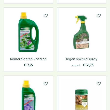
Kamerplanten Voeding
Tegen onkruid spray
€
7
,
29
€
16
,
75
vanaf