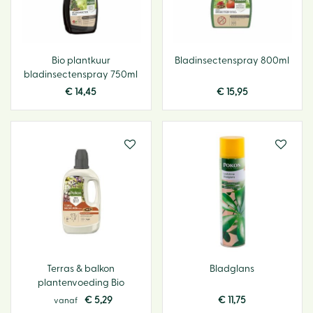
Bio plantkuur
Bladinsectenspray 800ml
bladinsectenspray 750ml
€
14
,
45
€
15
,
95
Terras & balkon
Bladglans
plantenvoeding Bio
€
5
,
29
€
11
,
75
vanaf