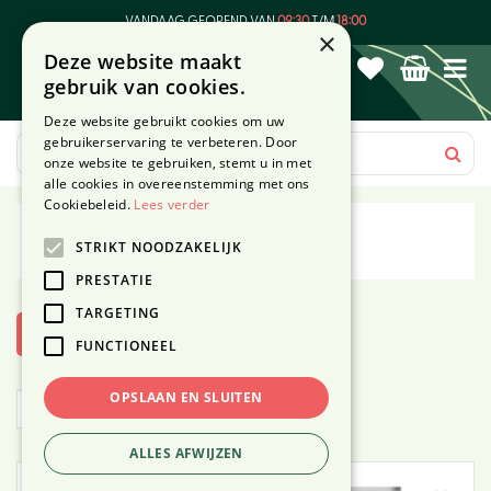
G
VANDAAG GEOPEND VAN
09:30
T/M
18:00
a
×
Deze website maakt
n
gebruik van cookies.
a
a
Deze website gebruikt cookies om uw
r
gebruikerservaring te verbeteren. Door
c
onze website te gebruiken, stemt u in met
o
alle cookies in overeenstemming met ons
n
Cookiebeleid.
Lees verder
t
Pokon
STRIKT NOODZAKELIJK
e
n
PRESTATIE
t
TARGETING
Toon filters
FUNCTIONEEL
OPSLAAN EN SLUITEN
ALLES AFWIJZEN