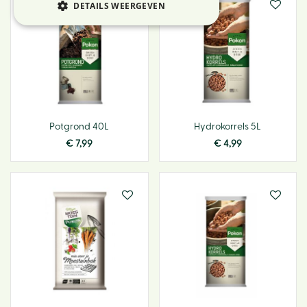
DETAILS WEERGEVEN
Potgrond 40L
Hydrokorrels 5L
€
7
,
99
€
4
,
99