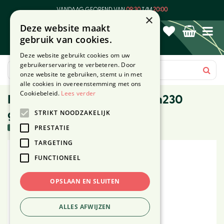
G
VANDAAG GEOPEND VAN
09:30
T/M
20:00
a
×
Deze website maakt
n
gebruik van cookies.
a
a
Deze website gebruikt cookies om uw
r
gebruikerservaring te verbeteren. Door
c
onze website te gebruiken, stemt u in met
o
alle cookies in overeenstemming met ons
n
Cookiebeleid.
Lees verder
Kerstboom orillia 408l d137h230
t
STRIKT NOODZAKELIJK
groen
e
n
3 stuks in voorraad
PRESTATIE
t
TARGETING
FUNCTIONEEL
OPSLAAN EN SLUITEN
ALLES AFWIJZEN