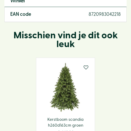
Winkel
EAN code
8720983042218
Misschien vind je dit ook
leuk
Kerstboom scandia
h260d163cm groen