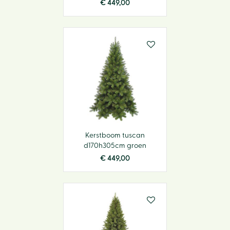
€
449
,
00
Kerstboom tuscan
d170h305cm groen
€
449
,
00