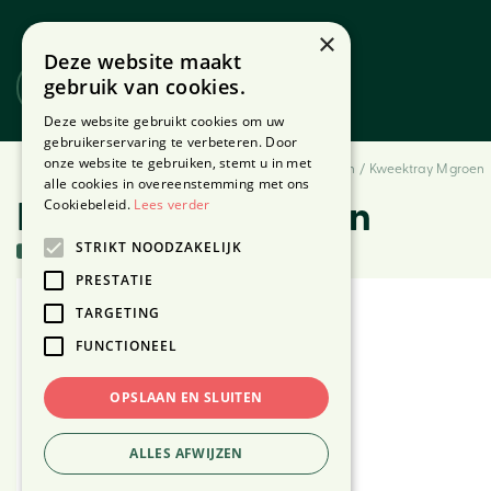
Ga
naar
×
Deze website maakt
content
gebruik van cookies.
Website
Webshop
Deze website gebruikt cookies om uw
gebruikerservaring te verbeteren. Door
onze website te gebruiken, stemt u in met
Home
Producten
Buiten
Tuin & Terras
Moestuin
Kweektray M groen
alle cookies in overeenstemming met ons
Cookiebeleid.
Lees verder
Kweektray M groen
STRIKT NOODZAKELIJK
57 stuks in voorraad
PRESTATIE
TARGETING
FUNCTIONEEL
OPSLAAN EN SLUITEN
ALLES AFWIJZEN