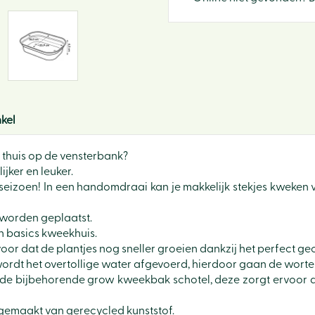
kel
f thuis op de vensterbank?
ker en leuker.
kseizoen! In een handomdraai kan je makkelijk stekjes kweke
 worden geplaatst.
en basics kweekhuis.
oor dat de plantjes nog sneller groeien dankzij het perfect ge
dt het overtollige water afgevoerd, hierdoor gaan de wortels
t de bijbehorende grow kweekbak schotel, deze zorgt ervoor 
n gemaakt van gerecycled kunststof.