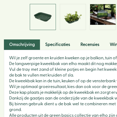
Omschrijving
Specificaties
Recensies
Win
Wil je zelf groente en kruiden kweken op je balkon, tuin o
De langwerpige kweekbak van elho maakt dit nog makkelij
Vul de tray met zand of kleine potjes en begin het kwee
de bak te vullen met kruiden of sla.
De kweekbak kan in de tuin, keuken of op de vensterbank
Wil je optimaal groeiresultaat, kies dan ook voor de gre
Deze kap plaats je makkelijk op de kweekbak en zorgt erv
Dankzij de gaatjes aan de onderzijde van de kweekbak wor
Bij binnen gebruik dient u de bak wel te combineren me
grond.
Alle producten uit de green basics collectie van elho zij