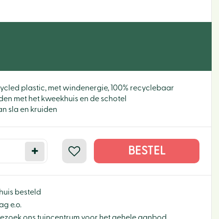
cled plastic, met windenergie, 100% recyclebaar
n met het kweekhuis en de schotel
n sla en kruiden
huis besteld
g e.o.
Bezoek ons tuincentrum voor het gehele aanbod