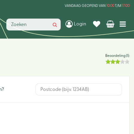
VANDAAG GEOPEND VAN
10:00
T/M
17:00
Login
Beoordeling (1):
n?