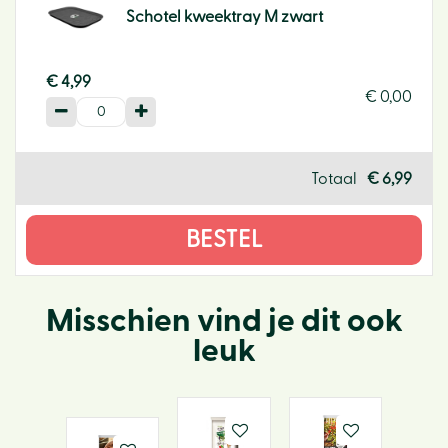
Schotel kweektray M zwart
€
4
,
99
€
0
,
00
Totaal
€
6
,
99
Misschien vind je dit ook
leuk