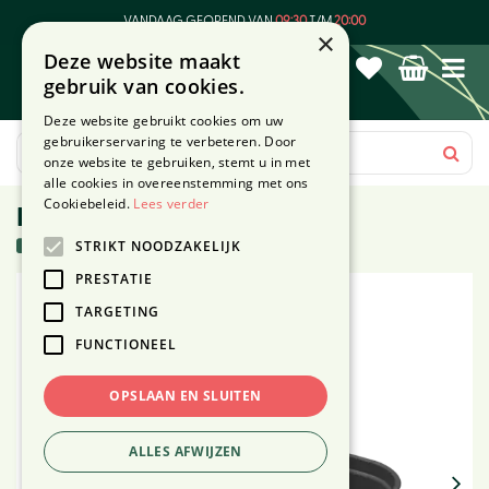
G
VANDAAG GEOPEND VAN
09:30
T/M
20:00
a
×
Deze website maakt
n
gebruik van cookies.
a
a
Deze website gebruikt cookies om uw
r
gebruikerservaring te verbeteren. Door
c
onze website te gebruiken, stemt u in met
o
alle cookies in overeenstemming met ons
n
Cookiebeleid.
Lees verder
Kweektray M zwart
t
73 stuks in voorraad
STRIKT NOODZAKELIJK
e
n
PRESTATIE
t
TARGETING
FUNCTIONEEL
OPSLAAN EN SLUITEN
ALLES AFWIJZEN