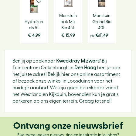
Moestuin
Moestuin
Hydrokorr
bak Mix
Grond Bio
els 5L
Bio 45L
40L
€
4
,
99
€
15
,
99
€
11
,
49
vanaf
Ben jij op zoek naar
Kweektray M zwart
? Bij
Tuincentrum Ockenburgh in
Den Haag
ben je aan
het juiste adres! Bekijk hier ons online assortiment
of bezoek onze winkel in Loosduinen voor het
huidige aanbod. We zijn goed bereikbaar vanaf
het Westland en Kijkduin, bovendien kun je gratis
parkeren op ons eigen terrein. Graag tot snel!
Ontvang onze nieuwsbrief
Elke twee weken nieuws, tips en inspiratie in je inbox?