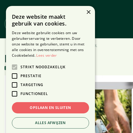
Ga
naar
×
Deze website maakt
content
gebruik van cookies.
Website
Webshop
Deze website gebruikt cookies om uw
gebruikerservaring te verbeteren. Door
onze website te gebruiken, stemt u in met
Home
Producten
Buiten
Potgrond
Potgrond 10L
alle cookies in overeenstemming met ons
Cookiebeleid.
Lees verder
Potgrond 10L
STRIKT NOODZAKELIJK
248 stuks in voorraad
PRESTATIE
TARGETING
FUNCTIONEEL
OPSLAAN EN SLUITEN
ALLES AFWIJZEN