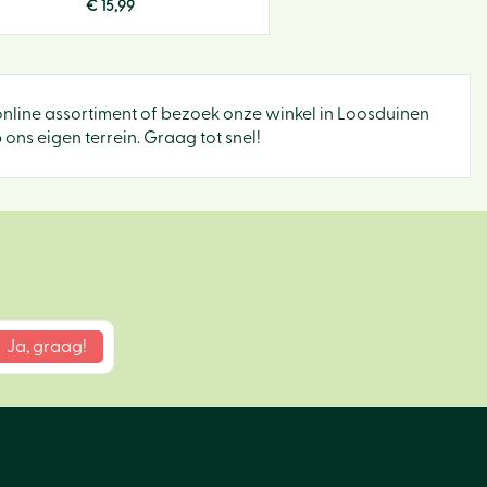
€
15
,
99
s online assortiment of bezoek onze winkel in Loosduinen
ons eigen terrein. Graag tot snel!