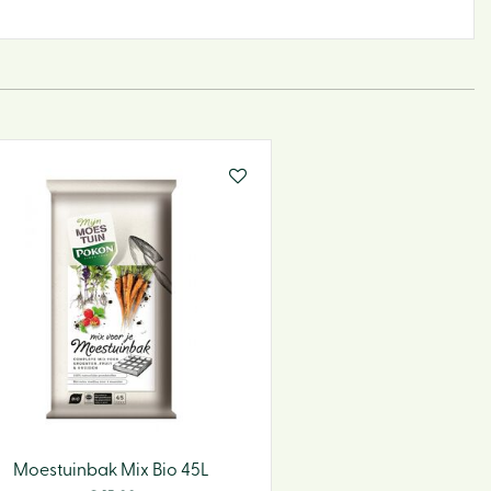
Tuin
BBQ
Hoe w
webs
Moestuinbak Mix Bio 45L