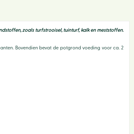
ffen, zoals turfstrooisel, tuinturf, kalk en meststoffen.
planten. Bovendien bevat de potgrond voeding voor ca. 2
Binne
Bloe
Buite
Cade
Dier
Sfeer 