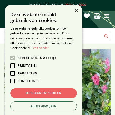
G
VANDAAG GEOPEND VAN
09:30
T/M
20:00
a
×
Deze website maakt
n
gebruik van cookies.
a
a
Deze website gebruikt cookies om uw
r
gebruikerservaring te verbeteren. Door
c
onze website te gebruiken, stemt u in met
o
alle cookies in overeenstemming met ons
n
Cookiebeleid.
Lees verder
t
STRIKT NOODZAKELIJK
e
n
PRESTATIE
t
TARGETING
FUNCTIONEEL
OPSLAAN EN SLUITEN
ALLES AFWIJZEN