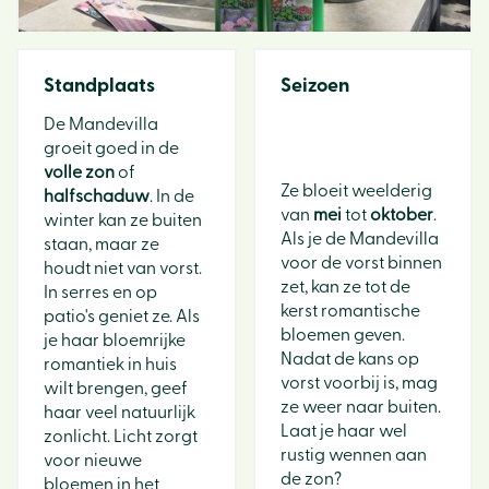
Standplaats
Seizoen
De Mandevilla
groeit goed in de
volle zon
of
Ze bloeit weelderig
halfschaduw
. In de
van
mei
tot
oktober
.
winter kan ze buiten
Als je de Mandevilla
staan, maar ze
voor de vorst binnen
houdt niet van vorst.
zet, kan ze tot de
In serres en op
kerst romantische
patio's geniet ze. Als
bloemen geven.
je haar bloemrijke
Nadat de kans op
romantiek in huis
vorst voorbij is, mag
wilt brengen, geef
ze weer naar buiten.
haar veel natuurlijk
Laat je haar wel
zonlicht. Licht zorgt
rustig wennen aan
voor nieuwe
de zon?
bloemen in het