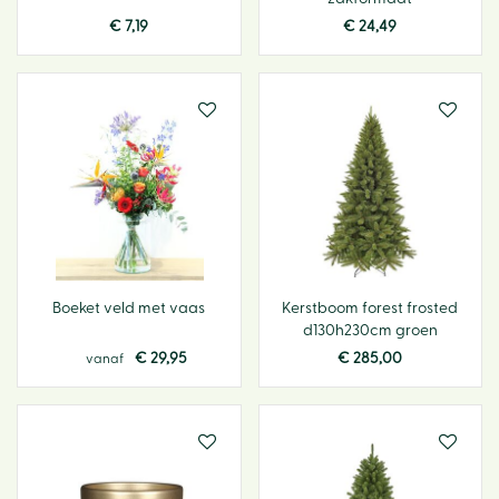
€
7
,
19
€
24
,
49
Boeket veld met vaas
Kerstboom forest frosted
d130h230cm groen
€
29
,
95
€
285
,
00
vanaf