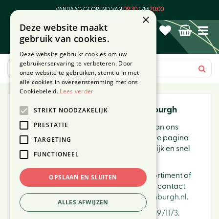
G
VANDAAG GEOPEND VAN
09:30
T/M
20:00
a
×
Deze website maakt
n
gebruik van cookies.
a
a
Deze website gebruikt cookies om uw
r
gebruikerservaring te verbeteren. Door
c
onze website te gebruiken, stemt u in met
o
alle cookies in overeenstemming met ons
n
Cookiebeleid.
Lees verder
t
Webshop van Tuincentrum Ockenburgh
STRIKT NOODZAKELIJK
e
n
PRESTATIE
Dezelfde kwaliteit en service zoals je van ons
t
gewend bent, maar dan online! Op deze pagina
TARGETING
vind je al onze producten die je makkelijk en snel
FUNCTIONEEL
vanuit huis bestelt.
Heb je een vraag over ons (online) assortiment of
OPSLAAN EN SLUITEN
een tip voor onze webshop? Neem dan contact
met ons op via
info@tuincentrumockenburgh.nl
.
ALLES AFWIJZEN
Bestellen kan ook telefonisch via
070-3971173
.