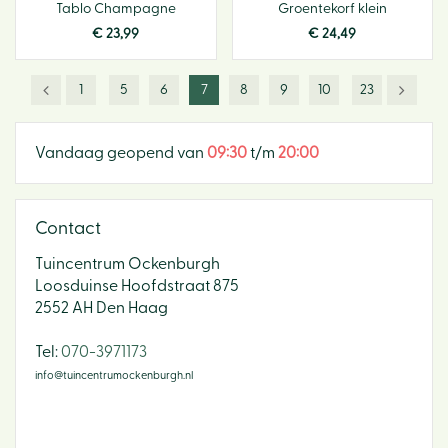
Tablo Champagne
Groentekorf klein
€
23
,
99
€
24
,
49
1
5
6
7
8
9
10
23
Vandaag geopend van
09:30
t/m
20:00
Contact
Tuincentrum Ockenburgh
Loosduinse Hoofdstraat 875
2552 AH Den Haag
​Tel:
070-3971173
info@tuincentrumockenburgh.nl