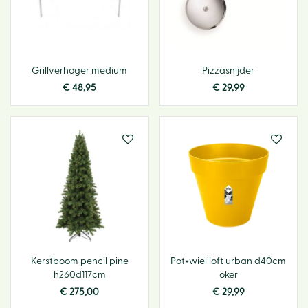
Grillverhoger medium
Pizzasnijder
€
48
,
95
€
29
,
99
Kerstboom pencil pine
Pot+wiel loft urban d40cm
h260d117cm
oker
€
275
,
00
€
29
,
99