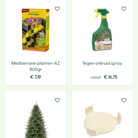
Mediterrane planten-AZ
Tegen onkruid spray
800gr
€
7
,
19
€
16
,
75
vanaf