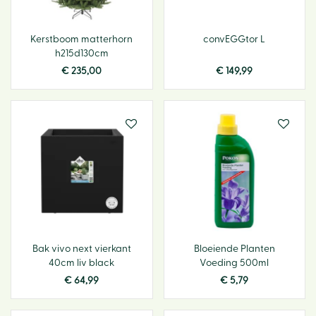
Kerstboom matterhorn
convEGGtor L
h215d130cm
€
235
,
00
€
149
,
99
Bak vivo next vierkant
Bloeiende Planten
40cm liv black
Voeding 500ml
€
64
,
99
€
5
,
79