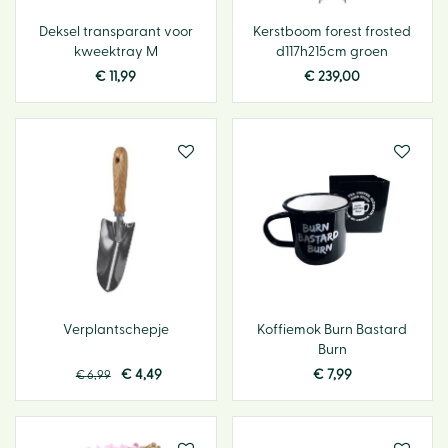
Deksel transparant voor
Kerstboom forest frosted
kweektray M
d117h215cm groen
€
11
,
99
€
239
,
00
Verplantschepje
Koffiemok Burn Bastard
Burn
€
4
,
49
€
7
,
99
€
6
,
99