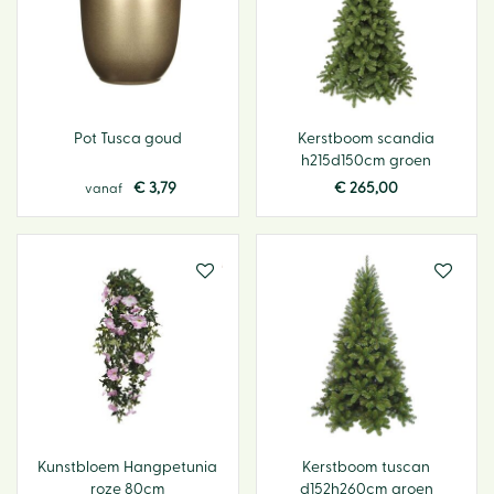
Pot Tusca goud
Kerstboom scandia
h215d150cm groen
€
3
,
79
€
265
,
00
vanaf
Kunstbloem Hangpetunia
Kerstboom tuscan
roze 80cm
d152h260cm groen