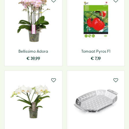
Bellissimo Adora
Tomaat Pyros F1
€
39
,
99
€
7
,
19