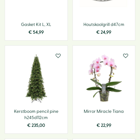
Gasket Kit L, XL
Houtskoolgrill d47cm
€
54
,
99
€
24
,
99
Kerstboom pencil pine
Mirror Miracle Tiana
h245d112cm
€
235
,
00
€
22
,
99