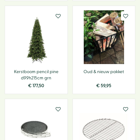
Kerstboom pencil pine
Oud & nieuw pakket
d99h215cm grn
€
177
,
50
€
59
,
95