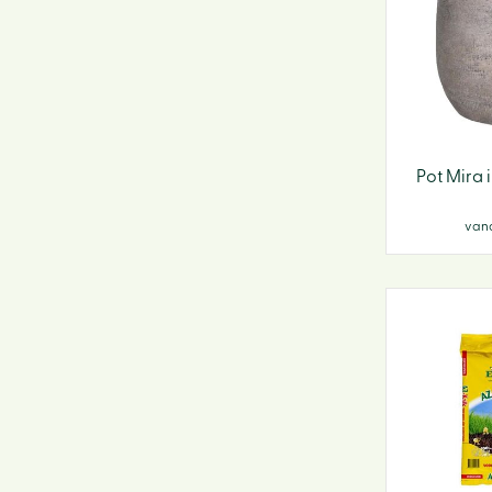
Pot Mira 
van