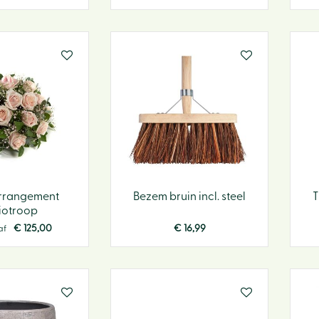
rrangement
Bezem bruin incl. steel
T
iotroop
€
125
,
00
€
16
,
99
af