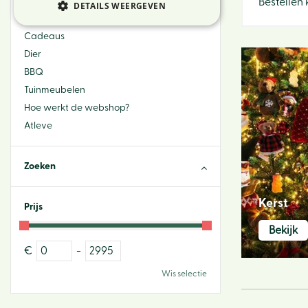
Bloemen
Bestellen
DETAILS WEERGEVEN
Sfeer & Interieur
Cadeaus
Dier
BBQ
Tuinmeubelen
Hoe werkt de webshop?
Atleve
Zoeken
Kerst
Prijs
Bekijk
€
-
Wis selectie