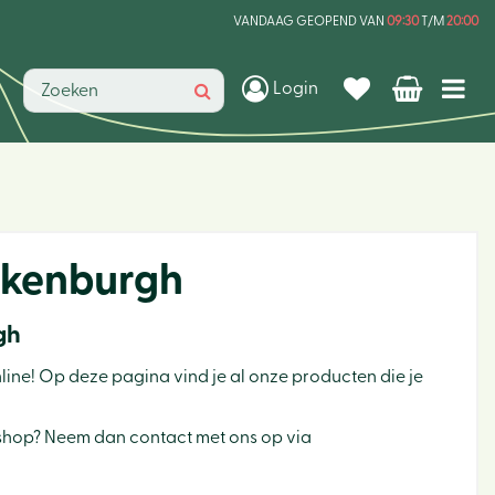
VANDAAG GEOPEND VAN
09:30
T/M
20:00
Login
ckenburgh
gh
line! Op deze pagina vind je al onze producten die je
bshop? Neem dan contact met ons op via