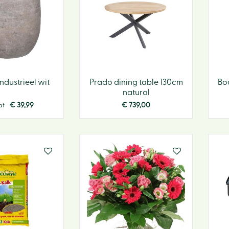
industrieel wit
Prado dining table 130cm
Bo
natural
€
39
,
99
€
739
,
00
af