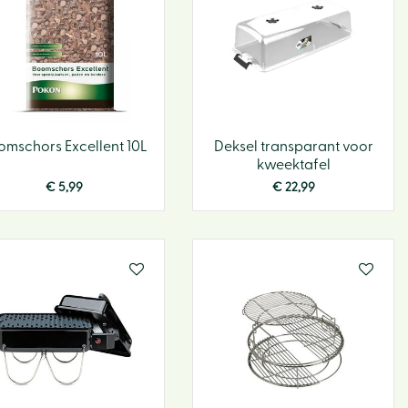
omschors Excellent 10L
Deksel transparant voor
kweektafel
€
5
,
99
€
22
,
99