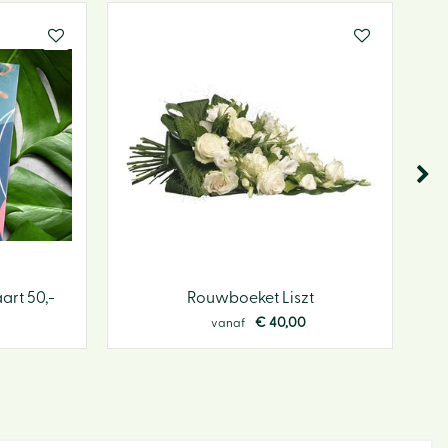
rt 50,-
Rouwboeket Liszt
€
40
,
00
vanaf