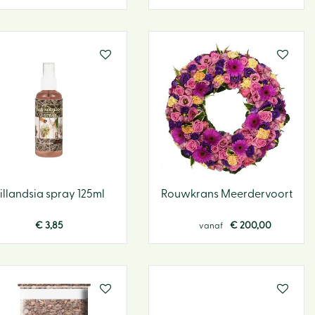
illandsia spray 125ml
Rouwkrans Meerdervoort
€
3
,
85
€
200
,
00
vanaf