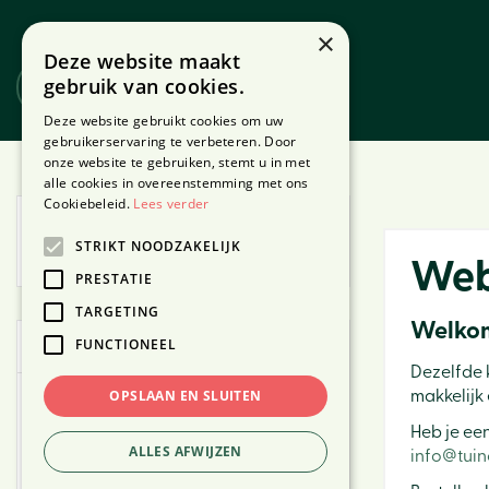
Ga
naar
×
Deze website maakt
content
gebruik van cookies.
Website
Webshop
Deze website gebruikt cookies om uw
gebruikerservaring te verbeteren. Door
onze website te gebruiken, stemt u in met
Home
Producten
alle cookies in overeenstemming met ons
Cookiebeleid.
Lees verder
Vandaag geopend van
09:30
t/m
STRIKT NOODZAKELIJK
20:00
Web
PRESTATIE
TARGETING
Welkom
FUNCTIONEEL
Webshop
Dezelfde 
OPSLAAN EN SLUITEN
makkelijk 
Kerst
Heb je ee
Binnen
ALLES AFWIJZEN
info@tui
Buiten