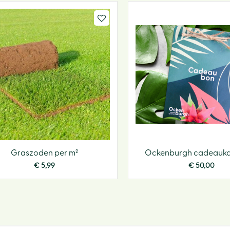
Graszoden per m²
Ockenburgh cadeaukaa
€
5
,
99
€
50
,
00