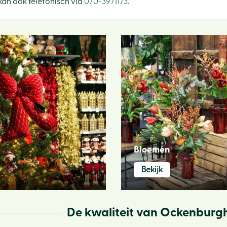
 kan ook telefonisch via
070-3971173
.
Bloemen
Bekijk
De kwaliteit van Ockenburgh