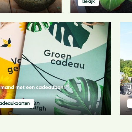
Bekijk
iemand met een cadeaubon!
Li
cadeaukaarten