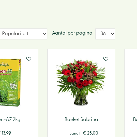
Aantal per pagina
n-AZ 2kg
Boeket Sabrina
B
€
13
,
99
€
25
,
00
vanaf