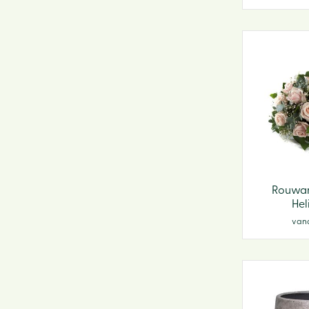
Rouwa
Hel
van