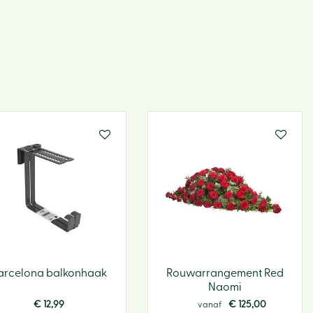
Sfeer 
Tuin
BBQ
Hoe w
webs
arcelona balkonhaak
Rouwarrangement Red
Naomi
€
12
,
99
€
125
,
00
vanaf